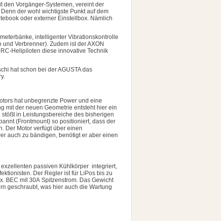
it den Vorgänger-Systemen, vereint der
. Denn der wohl wichtigste Punkt auf dem
otebook oder externer Einstellbox. Nämlich
meterbänke, intelligenter Vibrationskontrolle
tro und Verbrenner). Zudem ist der AXON
RC-Helipiloten diese innovative Technik
schi hat schon bei der AGUSTA das
y.
tors hat unbegrenzte Power und eine
 mit der neuen Geometrie entsteht hier ein
stößt in Leistungsbereiche des bisherigen
nnt (Frontmount) so positioniert, dass der
. Der Motor verfügt über einen
 auch zu bändigen, benötigt er aber einen
xzellenten passiven Kühlkörper integriert,
ktionisten. Der Regler ist für LiPos bis zu
ax. BEC mit 30A Spitzenstrom. Das Gewicht
dern geschraubt, was hier auch die Wartung