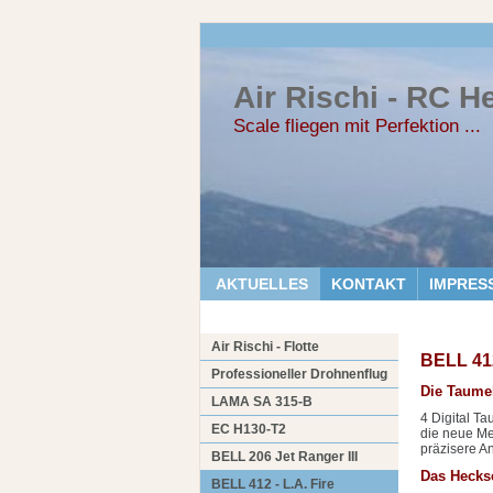
Air Rischi - RC H
Scale fliegen mit Perfektion ...
AKTUELLES
KONTAKT
IMPRES
Air Rischi - Flotte
BELL 412
Professioneller Drohnenflug
Die Taume
LAMA SA 315-B
4 Digital T
EC H130-T2
die neue Me
präzisere A
BELL 206 Jet Ranger III
Das Heck
BELL 412 - L.A. Fire