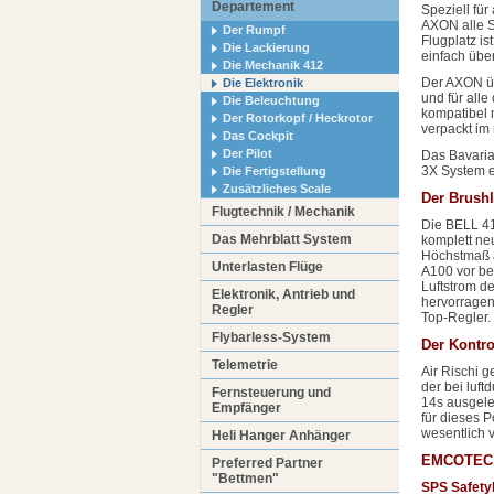
Departement
Speziell fü
AXON alle S
Der Rumpf
Flugplatz is
Die Lackierung
einfach übe
Die Mechanik 412
Der AXON übe
Die Elektronik
und für alle
Die Beleuchtung
kompatibel 
Der Rotorkopf / Heckrotor
verpackt i
Das Cockpit
Der Pilot
Das Bavaria
3X System er
Die Fertigstellung
Zusätzliches Scale
Der Brush
Flugtechnik / Mechanik
Die BELL 41
Das Mehrblatt System
komplett ne
Höchstmaß a
Unterlasten Flüge
A100 vor be
Luftstrom d
Elektronik, Antrieb und
hervorragen
Regler
Top-Regler.
Flybarless-System
Der Kontr
Telemetrie
Air Rischi 
der bei luft
Fernsteuerung und
14s ausgele
Empfänger
für dieses 
wesentlich v
Heli Hanger Anhänger
EMCOTEC 
Preferred Partner
"Bettmen"
SPS Safety