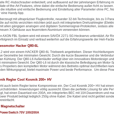
r alle RC-Hubschrauber entwickelt, und aufbauend auf der jahrelangen Erfahrung m
tate-of-the-Art Features, ohne dabei die einfache Bedienung außer Acht zu lassen
t die intuitive und einfache Bedienung und Einstellung aller Parameter ohne PC, N
r eine Handy App.
rzeugt mit ultrapräziser Flugkontrolle, neuester 32-bit-Technologie, bis zu 3 Para
 die auf nichts verzichten möchten jetzt auch mit integriertem Drehzahlregler (Elek
mit allen gängigen analogen und digitalen Summensignal-Protokollen, sodass alle 
m neuen X-Gehäuse aus feuerrotem Aluminium verwenden können.
n AXON FBL System wird mit einem SAVÖX 2271-SG Heckservo unterstützt. Air Ri
folgreich im Einsatz und vertraut weiterhin auf die Erfahrungswerte der Heli-Factor
lessmotor Hacker Q80-6L
2 wird von einem HACKER Q80-6L Triebwerk angetrieben. Dieser Hochleitungsmo
ue Geometrie bei minimalen Gewicht. Durch die kurze Bauweise und die Verbindung
n Kühlung. Der Q80-L6 Außenläufer verfügt über ein innovatives Motordesign und 
i minimalem Gewicht. Der Q80-L6 ist durch die klassische Befestigung am Motor-Spa
es Propellers den kompletten Motor während des Betriebs optimal durchfließen kann
den Wirkungsgrad, bietet maximale Power und beste Performance. Um diese Power
onik Regler Cool Kosmik 200+ HV
geht auch beim Regler keine Kompromisse ein. Der Cool Kosmik 200+ HV hat einen e
durchströmten Anwendungen völlig ausreicht. Eben die perfekte Lösung für alle Perfe
gt, hat einen Dauerlast von 200A, ein integriertes BEC mit 10A Dauerstrom und m
Power Produkt beträgt lediglich 250g ohne Kabel. Die Kabel sind nicht gelötet son
ereinfacht.
Magnetschalter
PowerSwitch 70V 100/200A